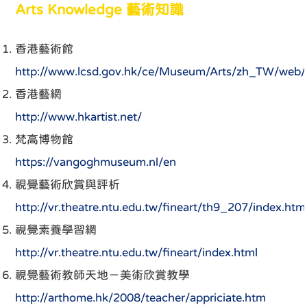
Arts Knowledge 藝術知識
香港藝術館
http://www.lcsd.gov.hk/ce/Museum/Arts/zh_TW/web
香港藝網
http://www.hkartist.net/
梵高博物館
https://vangoghmuseum.nl/en
視覺藝術欣賞與評析
http://vr.theatre.ntu.edu.tw/fineart/th9_207/index.htm
視覺素養學習網
http://vr.theatre.ntu.edu.tw/fineart/index.html
視覺藝術教師天地－美術欣賞教學
http://arthome.hk/2008/teacher/appriciate.htm