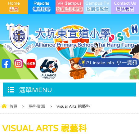
Home
Media Reports
VR Campus Tour
Campus TV
Contact Us
小一資訊
P1 intake info.
選單MENU
首頁
>
學科資源
>
Visual Arts 視藝科
VISUAL ARTS 視藝科