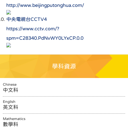
http://www.beijingputonghua.com/
中央電視台CCTV4
https://www.cctv.com/?
spm=C28340.PdNvWY0LYxCP.0.0
學科資源
Chinese
中文科
English
英文科
Mathematics
數學科