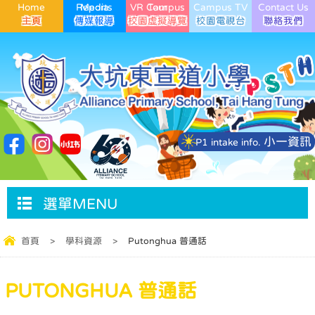
Home
Media Reports
VR Campus Tour
Campus TV
Contact Us
小一資訊
P1 intake info.
選單MENU
首頁
>
學科資源
>
Putonghua 普通話
PUTONGHUA 普通話