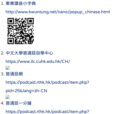
東東讀音小字典
http://www.kwuntung.net/nano/popup_chinese.html
中文大學普通話自學中心
https://www.ilc.cuhk.edu.hk/CH/
普通話網
https://podcast.rthk.hk/podcast/item.php?
pid=25&lang=zh-CN
普通話一分鐘
https://podcast.rthk.hk/podcast/item.php?