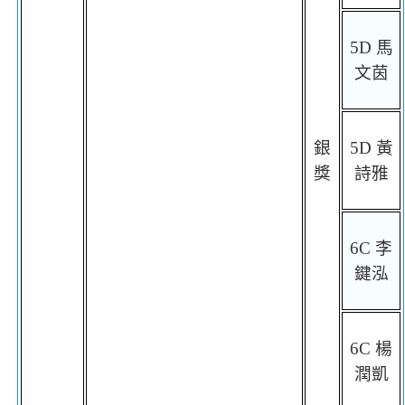
5D
馬
文茵
銀
5D
黃
獎
詩雅
6C
李
鍵泓
6C
楊
潤凱