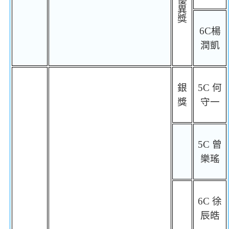
優
異
獎
6C
楊
潤凱
銀
5C
何
獎
守一
5C
曾
樂瑤
6C
徐
辰皓