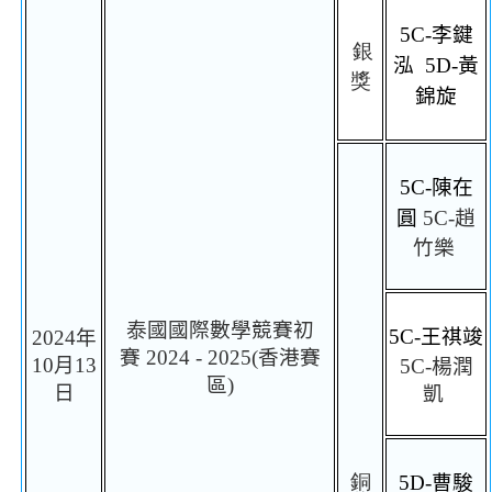
5C-
李鍵
銀
泓
5D-
黃
獎
錦旋
5C-
陳在
圓
5C-
趙
竹樂
泰國國際數學競賽初
5C-
王祺竣
2024
年
賽
2024 - 2025(
香港賽
10
月
13
5C-
楊潤
區
)
日
凱
銅
5D-
曹駿