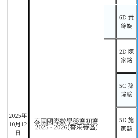
6D
黃
錦旋
2
D
陳
家銘
5C
孫
瑋駿
2025
年
5D
施
泰國國際數學競賽初賽
10
月
12
2025 - 2026(
香港賽區
)
家懿
日