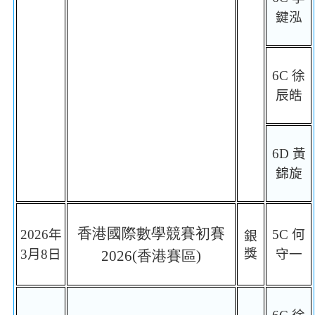
鍵泓
6C
徐
辰皓
6D
黃
錦旋
香港國際數學競賽初賽
2026
年
5C
何
銀
獎
3
月
8
日
守一
2026(
香港賽區
)