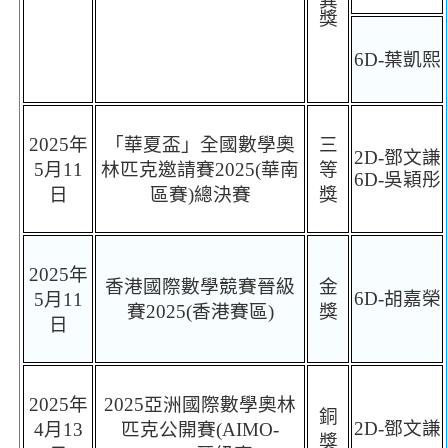
異
獎
6D-
葉凱熙
2025
年
「華夏盃」全國數學奧
三
2D-
鄧文謙
5
月
11
林匹克邀請賽
2025(
華南
等
6D-
吳穎彤
日
區賽
)
總決賽
獎
2025
年
香港國際數學競賽晉級
金
6D-
胡嘉榮
5
月
11
賽
202
5
(
香港賽區
)
獎
日
2025
年
2025
亞洲國際數學奧林
銅
2D-
鄧文謙
4
月
13
匹克公開賽
(AIMO-
獎