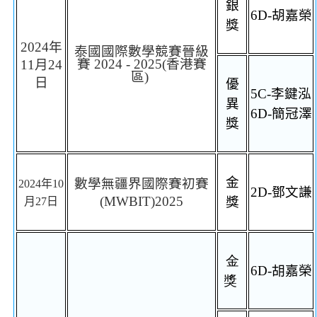
銀
6D-
胡嘉榮
獎
2024
年
泰國國際數學競賽晉級
賽
2024 - 2025(
香港賽
11
月
24
區
)
日
優
5C-
李鍵泓
異
6D-
簡冠澤
獎
金
數學無疆界國際賽初賽
2024
年
10
2D-
鄧文謙
(MWBIT)2025
獎
月
27
日
金
6D-
胡嘉榮
獎