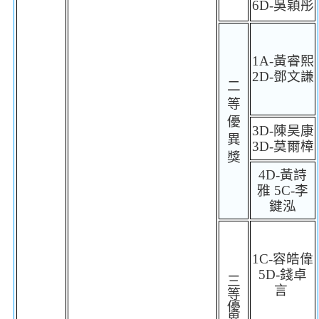
6D-
吳穎彤
1A-
黃睿熙
2D-
鄧文謙
二
等
優
3D-
陳昊康
異
3D-
莫爾樟
獎
4D-
黃詩
雅
5C-
李
鍵泓
1C-
容皓偉
5D-
錢卓
三
言
等
優