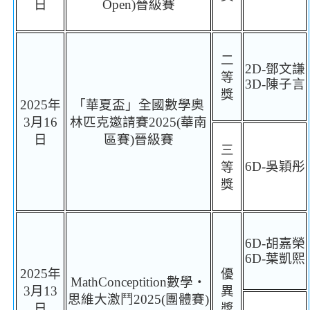
日
Open)
晉級賽
二
2D-
鄧文謙
等
3D-
陳子言
獎
2025
年
「華夏盃」全國數學奧
3
月
16
林匹克邀請賽
2025(
華南
日
區賽
)
晉級賽
三
6D-
吳穎彤
等
獎
6D-
胡嘉榮
6D-
葉凱熙
2025
年
優
MathConceptition
數學
‧
3
月
13
異
思維大激鬥
2025(
團體賽
)
日
獎