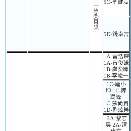
5C-
李鍵泓
一
等
榮
譽
獎
5D-
錢卓言
1A-
雷浩琛
1A-
曾俊謙
1B-
盧奕暉
1B-
李峻一
1C-
龐小
坤
1C-
陳
潤鋒
1C-
蘇尚賢
1D-
劉炫樂
2A-
黎志
昊
2A-
譚