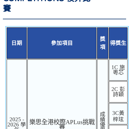
賽
獎
日期
參加項目
得獎生
項
1C
施
粵芯
2C
彭
詩穎
3C
黃
成
2025 -
績
梓玹
樂思全港校際
APLus
挑戰
2026
學
優
賽