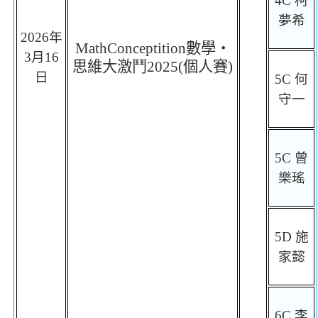
4C
柯
夢希
2026
年
MathConceptition
數學
‧
3
月
16
思維大激鬥
2025(
個人賽
)
日
5C
何
守一
5C
曾
樂瑤
5D
施
家懿
6C
李