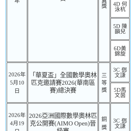
年
異
4D
何
獎
泳杭
5D
陳
韻兒
6D
黃
錦旋
3C
鄧
2026
年
「華夏盃」全國數學奧林
文謙
三
匹克邀請賽
202
6
(
華南區
5
月
10
等
賽
)
總決賽
獎
5D
馬
日
文茵
2026
年
20
26
亞洲國際數學奧林匹
銅
3C
鄧
克公開賽
(AIMO Open)
晉
4
月
19
文謙
獎
級賽