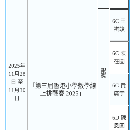
6C
王
祺竣
6C
陳
在圓
2025
年
銀
1
1
月
28
獎
日
至
「第三屆香港小學數學線
6C
黃
11
月
30
上挑戰賽
2025
」
廣宇
日
6D
陳
恩圓