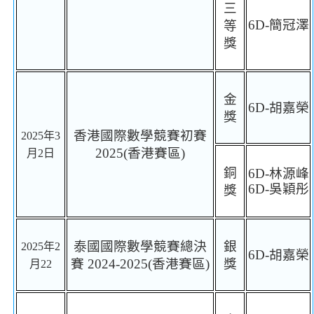
三
6D-
簡冠澤
等
獎
金
6D-
胡嘉榮
獎
香港國際數學競賽初賽
2025
年
3
202
5
(
香港賽區
)
月
2
日
銅
6D-
林源峰
6D-
吳穎彤
獎
泰國國際數學競賽總決
銀
2025
年
2
6D-
胡嘉榮
賽
202
4-
202
5
(
香港賽區
)
獎
月
22