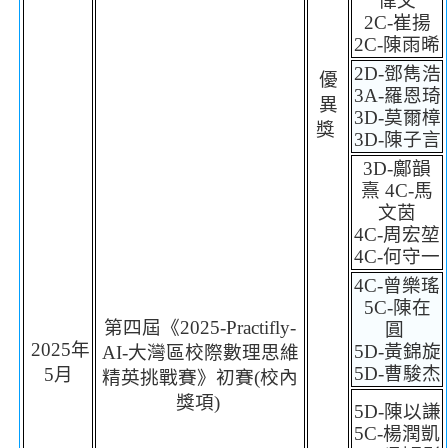
偉文
2C-
崔揚
2C-
陳雨晞
2D-
鄧雋浩
優
3A-
羅恩琦
異
3D-
莫爾樟
獎
3D-
陳子言
3D-
鄺韻
熹
4C-
馬
文茵
4C-
周宏堃
4C-
何守一
4C-
曾樂瑤
5C-
陳在
第四屆《
2025
-
Practifly
-
圓
2025
年
5D-
黃錦旋
AI-
大灣區校際數理思維
5D-
曹駿杰
5
月
精英挑
戰
賽》初賽
(
校內
獎項
)
5D-
陳以謙
5C-
楊潤凱