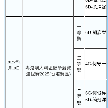
6D-
簡冠澤
6D-
余澤諭
一
6D-
胡嘉榮
等
獎
二
2025
年
1
4C
-
何守一
等
粵港澳大灣區數學競賽
月
19
日
獎
選拔賽
2025(
香港賽區
)
三
6C-
何俊樺
等
6D-
簡冠澤
獎