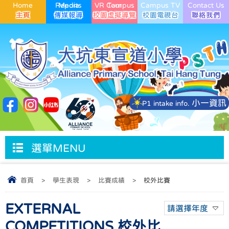
Home
Media Reports
VR Campus Tour
Campus TV
Contact Us
小一資訊
P1 intake info.
選單MENU
首頁
>
學生表現
>
比賽成績
>
校外比賽
EXTERNAL
請選擇年度
COMPETITIONS 校外比