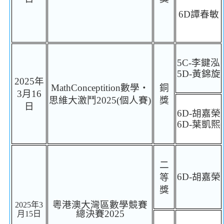
6D
譚春敏
5C-
李鍵泓
5D-
黃錦旋
2025
年
MathConceptition
數學
‧
銅
3
月
16
思維大激鬥
2025(
個人賽
)
獎
日
6D-
胡嘉榮
6D-
葉凱熙
二
6D-
胡嘉榮
等
獎
粵港澳大灣區數學競賽
2025
年
3
總決賽
2025
月
15
日