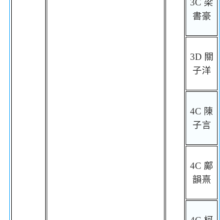
3C
梁
書豪
3D
關
子洋
4C
陳
子言
4C
鄺
韻熹