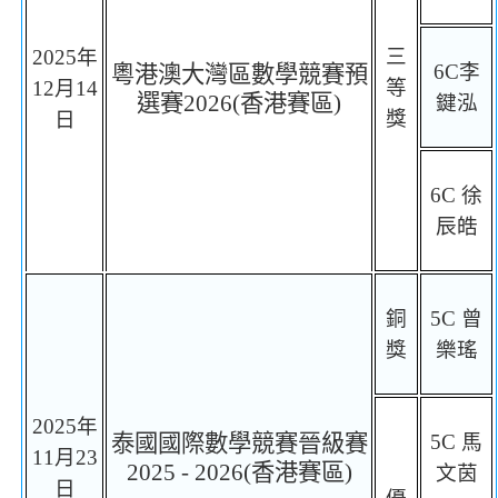
三
2025
年
6C
李
粵港澳大灣區數學競賽預
等
12
月
14
選賽
202
6
(
香港賽區
)
鍵泓
獎
日
6C
徐
辰皓
銅
5C
曾
獎
樂瑤
2025
年
泰國國際數學競賽晉級賽
5C
馬
11
月
23
2025 - 2026(
香港賽區
)
文茵
日