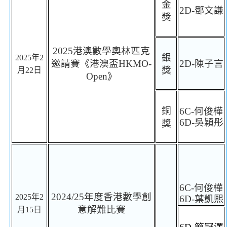
金
2D-
鄧文謙
獎
2025
港澳數學奧林匹克
銀
2025
年
2
邀請賽《
港澳盃
HKMO-
2D-
陳子言
獎
月
22
日
Open
》
銅
6C-
何俊樺
6D-
吳穎彤
獎
6C-
何俊樺
2024/25
年度香港數學創
2025
年
2
6D-
葉凱熙
意解難比賽
月
15
日