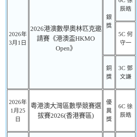
6C
徐
辰皓
銀
獎
2026
港澳數學奧林匹克邀
2026
年
5C
何
請賽《
港澳盃
HKMO
3
月
1
日
守一
Open
》
銅
3C
鄧
獎
文謙
2026
年
優
粵港澳大灣區數學競賽選
6C
徐
1
月
25
異
辰皓
拔賽
2026(
香港賽區
)
日
獎