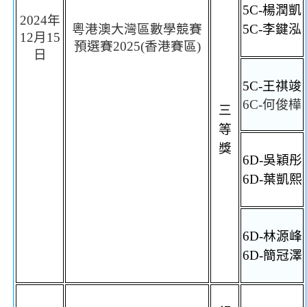
5C-
楊潤凱
2024
年
粵港澳大灣區數學競賽
5C-
李鍵泓
12
月
15
預選賽
202
5
(
香港賽區
)
日
5C-
王祺竣
6C-
何俊樺
三
等
獎
6D-
吳穎彤
6D-
葉凱熙
6D-
林源峰
6D-
簡冠澤