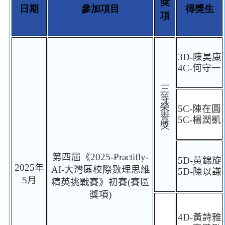
獎
日期
參加項目
得獎生
項
3D-
陳昊康
4C-
何守一
三
等
榮
5C-
陳在圓
譽
5C-
楊潤凱
獎
第四屆《
2025
-
Practifly
-
5D-
黃錦旋
2025
年
AI-
大灣區校際數理思維
5D-
陳以謙
5
月
精英挑
戰
賽》初賽
(
賽區
獎項
)
4D-
黃詩雅