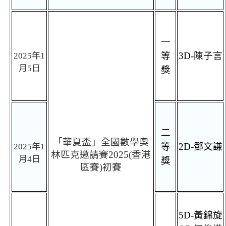
一
等
3D-
陳子言
2025
年
1
月
5
日
獎
二
「華夏盃」全國數學奧
等
2D-
鄧文謙
2025
年
1
林匹克邀請賽
2025(
香港
月
4
日
獎
區賽
)
初賽
5D-
黃錦旋