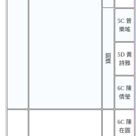
5C
曾
樂瑤
5D
黃
銅
獎
詩雅
6C
陳
倩瑩
6C
陳
在圓