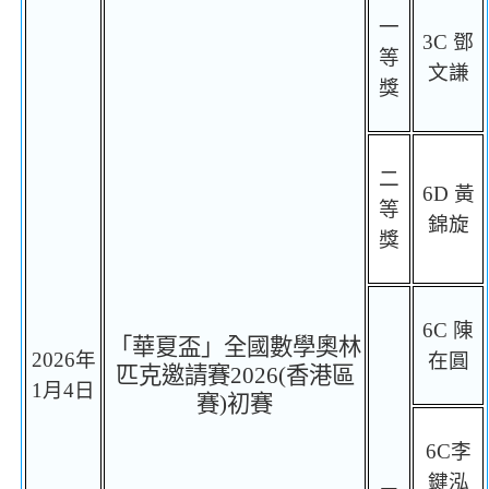
一
3C
鄧
等
文謙
獎
二
6D
黃
等
錦旋
獎
6C
陳
「華夏盃」全國數學奧林
2026
年
在圓
匹克邀請賽
2026(
香港區
1
月
4
日
賽
)
初賽
6C
李
鍵泓