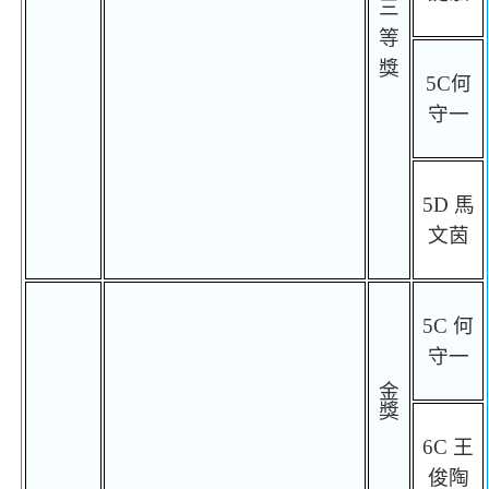
三
等
獎
5C
何
守一
5D
馬
文茵
5C
何
守一
金
獎
6C
王
俊陶