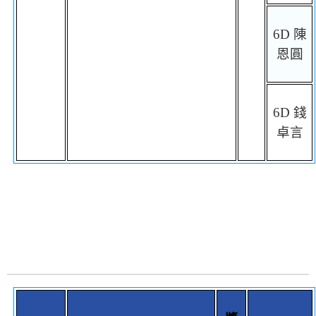
6D
陳
恩圓
6D
錢
卓言