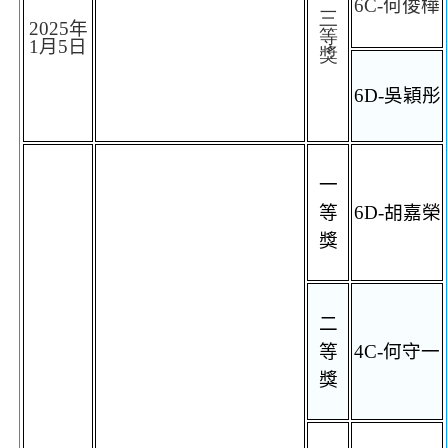
6C-
何俊樺
三
2025
年
等
1
月
5
日
獎
6D-
吳穎彤
一
等
6D-
胡嘉榮
獎
二
等
4C
-
何守一
獎