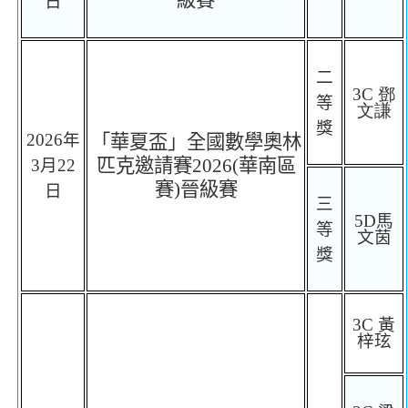
日
二
3C
鄧
等
文謙
獎
2026
年
「華夏盃」全國數學奧林
匹克邀請賽
2026(
華南區
3
月
22
賽
)
晉級賽
日
三
5D
馬
等
文茵
獎
3C
黃
梓玹