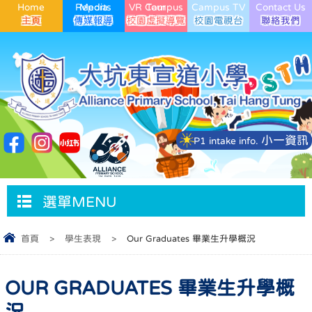
Home
Media Reports
VR Campus Tour
Campus TV
Contact Us
小一資訊
P1 intake info.
選單MENU
首頁
>
學生表現
>
Our Graduates 畢業生升學概況
OUR GRADUATES 畢業生升學概
況