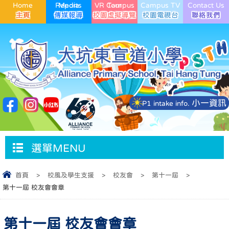
Home
Media Reports
VR Campus Tour
Campus TV
Contact Us
小一資訊
P1 intake info.
選單MENU
首頁
>
校風及學生支援
>
校友會
>
第十一屆
>
第十一屆 校友會會章
第十一屆 校友會會章