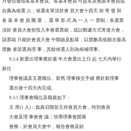
月發信通知各基本會員。各基本會員 可提名其他基本會員或
自薦為候選 人；候選名單須於會 員大會十四天 前 寄 發 與
各 基 本 會 員 圈 選 ， 選 舉 形 式 為 一 人 一 票制；各選票
須於 會員大會前投入本會選票箱，或以郵遞方式寄達大會，
該票箱 只能於會員大會 中開啟及點算，以票數高低順次最高
票數 者當選為理 事，其餘候選人則為候補理事。
9.3.4 新選出理事應於週 年大會選出之日 起 七天內舉行
新任
理事會議及互選職位。新舊 理事移交手續 應於新理事
選出後十四天內完成。
9.3.5 理事會職位及職責如下：
主 席(1 人)：負責召開並主持會員大會，特別會員
大會及理 事會會 議；領導理事會開展
會務；於會員大會中，報告會務及財