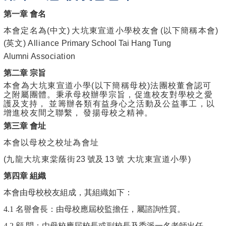
第一章
會名
本會定名為
(
中文
)
大坑東宣道小學校友
會
(
以下簡稱本會
)
(
英文
)
Alliance
Primary School Tai Hang Tung
Alumni
Association
第二章
宗旨
本會為大坑東宣道小學
(
以下簡稱母校
)
法團校董會認可
之附屬團
體。
秉承母校辦學宗
旨，促進校友對學校之愛
護及支持，
並籌辦各類
有益身心之活動
及公
益事工，以
增進
校友
間之聯繫，
發揚母
校之精神。
第三章
會址
本會以母校之校址為會址
(
九龍大坑東棠蔭
街
23
號及
13
號 大坑東宣道小學
)
第四章
組織
本會由母校校友組成，其組織如下：
4.1 名譽會長：由母校應屆校監擔任，屬諮詢性質。
4.2 顧 問：由母校應屆校長或副校長及委派一名老師出任，