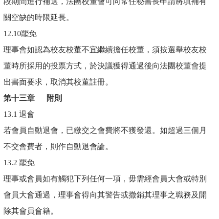
段期間進行補選，法團校董會可向常任秘書長申請將填補有
關空缺的時限延長。
12.10罷免
理事會如認為校友校董不宜繼續擔任校董，須按選舉校友校
董時所採用的投票方式，於決議獲得通過後向法團校董會提
出書面要求，取消其校董註冊。
第十三章
附則
13.1 退會
若會員自動退會，已繳交之會費將不獲發還。如超過三個月
不交會費者，則作自動退會論。
13.2 罷免
理事或會員如有觸犯下列任何一項，毋需經會員大會或特別
會員大會通過，理事會得向其警告或撤銷其理事之職務及開
除其會員會籍。