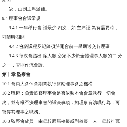
缺，由副主席遞補。
9.4 理事會會議常規
9.4.1 一年舉行會 議最少 四次，如 主席認 為有需要時，
可隨時召開；
9.4.2 會議議程及紀錄須於開會前一星期送交各理事；
9.4.3 每次會議出 席人數 必須不少於全體理事人數的二 分
之一，否則作流會論。
第十章
監察會
10.1 會員大會休會期間執行監察理事會之機構；
10.2 職權：負責監察理事會是否依照本會會章執行一切會
務，並有權否決理事會的議決事項；如理事有瀆職行為，可
暫停其理事之職務。
10.3 監察會成員：由母校應屆校長或副校長一人、母校推薦