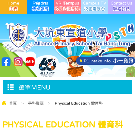
Home
Media Reports
VR Campus Tour
Campus TV
Contact Us
小一資訊
P1 intake info.
選單MENU
首頁
>
學科資源
>
Physical Education 體育科
PHYSICAL EDUCATION 體育科