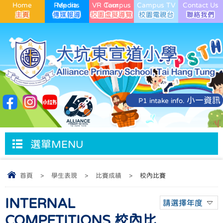
Home
Media Reports
VR Campus Tour
Campus TV
Contact Us
小一資訊
P1 intake info.
選單MENU
首頁
>
學生表現
>
比賽成績
>
校內比賽
INTERNAL
請選擇年度
COMPETITIONS 校內比