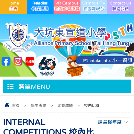
Home
Media Reports
VR Campus Tour
Campus TV
Contact Us
小一資訊
P1 intake info.
選單MENU
首頁
>
學生表現
>
比賽成績
>
校內比賽
INTERNAL
請選擇年度
COMPETITIONS 校內比