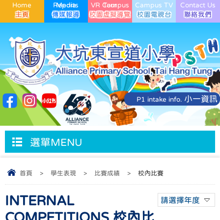
Home
Media Reports
VR Campus Tour
Campus TV
Contact Us
小一資訊
P1 intake info.
選單MENU
首頁
>
學生表現
>
比賽成績
>
校內比賽
INTERNAL
請選擇年度
COMPETITIONS 校內比