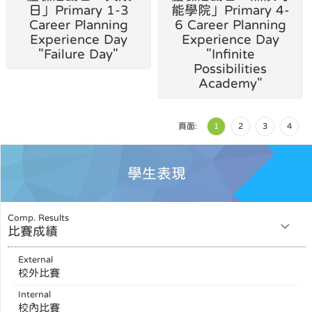
日」Primary 1-3
能學院」Primary 4-
Career Planning
6 Career Planning
Experience Day
Experience Day
"Failure Day"
"Infinite
Possibilities
Academy"
頁面:
1
2
3
4
學生表現
Comp. Results
比賽成績
External
校外比賽
Internal
校內比賽