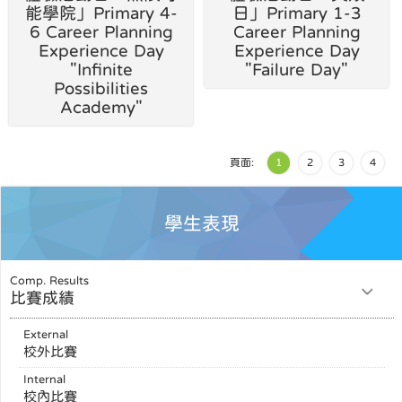
能學院」Primary 4-
日」Primary 1-3
6 Career Planning
Career Planning
Experience Day
Experience Day
"Infinite
"Failure Day"
Possibilities
Academy"
頁面:
1
2
3
4
學生表現
Comp. Results
比賽成績
External
校外比賽
Internal
校內比賽