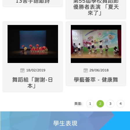
13舍手語獻詩
第55屆學校舞蹈節
優勝者表演 「夏天
來了」
18/02/2019
29/06/2018
舞蹈組「謝謝-日
學藝薈萃 - 健康舞
本」
頁面:
1
2
3
4
學生表現