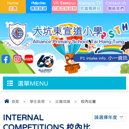
Home
Media Reports
VR Campus Tour
Campus TV
Contact Us
小一資訊
P1 intake info.
選單MENU
首頁
>
學生表現
>
比賽成績
>
校內比賽
INTERNAL
請選擇年度
COMPETITIONS 校內比