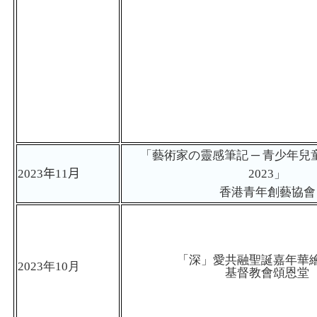
「藝術家の靈感筆記 ─ 青少年兒
2023
年
11
月
2023
」
香港青年創藝協會
「深」愛共融聖誕嘉年華
2023
年
10
月
基督教會頌恩堂