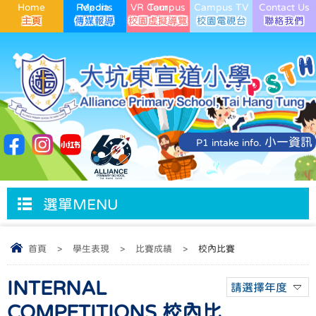
Home
Media Reports
VR Campus Tour
Campus TV
Contact Us
小一資訊
P1 intake info.
選單MENU
首頁
>
學生表現
>
比賽成績
>
校內比賽
INTERNAL
請選擇年度
COMPETITIONS 校內比