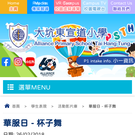
Home
Media Reports
VR Campus Tour
Campus TV
Contact Us
小一資訊
P1 intake info.
選單MENU
首頁
>
學生表現
>
活動影片庫
>
華服日 - 杯子舞
華服日 - 杯子舞
日期:
26/02/2018