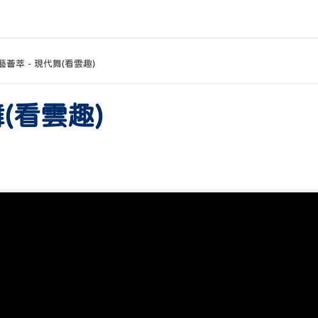
藝薈萃 - 現代舞(看雲趣)
(看雲趣)