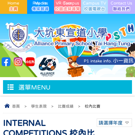
Home
Media Reports
VR Campus Tour
Campus TV
Contact Us
小一資訊
P1 intake info.
選單MENU
首頁
>
學生表現
>
比賽成績
>
校內比賽
INTERNAL
請選擇年度
COMPETITIONS 校內比