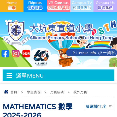
Home
Media Reports
VR Campus Tour
Campus TV
Contact Us
小一資訊
P1 intake info.
選單MENU
首頁
>
學生表現
>
比賽成績
>
校外比賽
MATHEMATICS 數學
請選擇年度
2025-2026