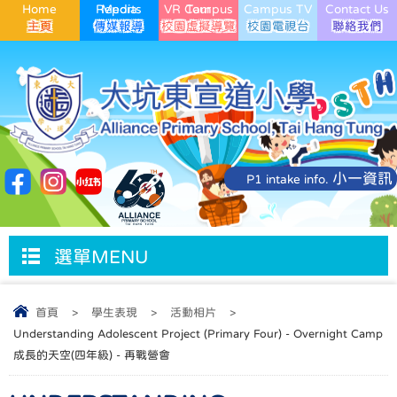
Home
Media Reports
VR Campus Tour
Campus TV
Contact Us
小一資訊
P1 intake info.
選單MENU
首頁
>
學生表現
>
活動相片
>
Understanding Adolescent Project (Primary Four) - Overnight Camp
成長的天空(四年級) - 再戰營會