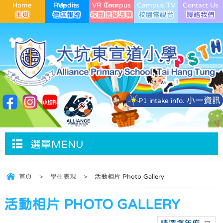
Home
Media Reports
VR Campus Tour
Campus TV
Contact Us
小一資訊
P1 intake info.
選單MENU
首頁
>
學生表現
>
活動相片 Photo Gallery
活動相片 PHOTO GALLERY