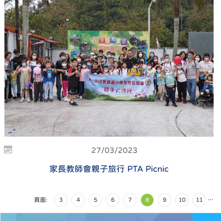
27/03/2023
家長教師會親子旅行 PTA Picnic
頁面:
3
4
5
6
7
8
9
10
11
…