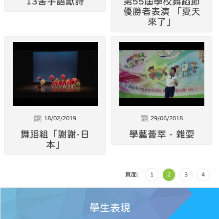
13舍手語獻詩
第55屆學校舞蹈節
優勝者表演 「夏天
來了」
18/02/2019
29/06/2018
舞蹈組「謝謝-日
學藝薈萃 - 雜耍
本」
頁面:
1
2
3
4
學生表現